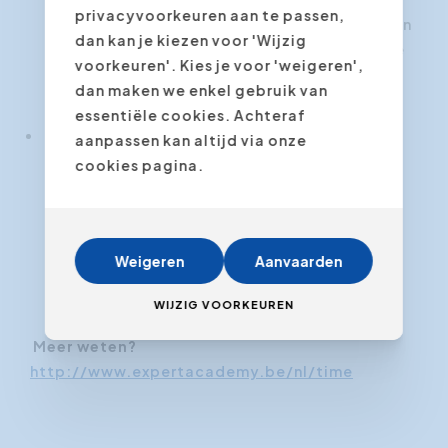
privacyvoorkeuren aan te passen,
het systeem van glijdende uren, als dat kan in
dan kan je kiezen voor 'Wijzig
jullie organisatie. Maar! Beknibbel niet op je
voorkeuren'. Kies je voor 'weigeren',
slaap, meer uren werken en minder slapen is
dan maken we enkel gebruik van
geen efficiënt timemanagement.
essentiële cookies. Achteraf
Maak
blokken van taken
, groepeer
aanpassen kan altijd via onze
boekhoudkundige taken, groepeer
cookies pagina.
archivering en klassering, groepeer je
verplaatsingen (zowel te voet als met de
auto).
Weigeren
Aanvaarden
WIJZIG VOORKEUREN
Meer weten?
http://www.expertacademy.be/nl/time