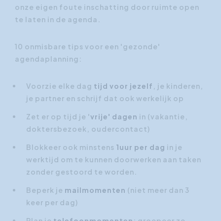
onze eigen foute inschatting door ruimte open
te laten in de agenda.
10 onmisbare tips voor een 'gezonde'
agendaplanning:
Voorzie elke dag
tijd voor jezelf
, je kinderen,
je partner en schrijf dat ook werkelijk op
Zet er op tijd je '
vrije' dagen
in (vakantie,
doktersbezoek, oudercontact)
Blokkeer ook minstens
1uur per dag
in je
werktijd om te kunnen doorwerken aan taken
zonder gestoord te worden.
Beperk je
mailmomenten
(niet meer dan 3
keer per dag)
Plan je
telefoonmomenten
: groepeer ze.