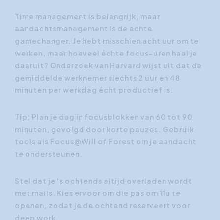
Time management is belangrijk, maar
aandachtsmanagement is de echte
gamechanger. Je hebt misschien acht uur om te
werken, maar hoeveel échte focus-uren haal je
daaruit? Onderzoek van Harvard wijst uit dat de
gemiddelde werknemer slechts 2 uur en 48
minuten per werkdag écht productief is.
Tip: Plan je dag in focusblokken van 60 tot 90
minuten, gevolgd door korte pauzes. Gebruik
tools als Focus@Will of Forest om je aandacht
te ondersteunen.
Stel dat je 's ochtends altijd overladen wordt
met mails. Kies ervoor om die pas om 11u te
openen, zodat je de ochtend reserveert voor
deep work.