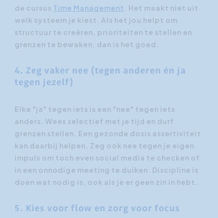
de cursus
Time Management
. Het maakt niet uit
welk systeem je kiest. Als het jou helpt om
structuur te creëren, prioriteiten te stellen en
grenzen te bewaken, dan is het goed.
4. Zeg vaker nee (tegen anderen én ja
tegen jezelf)
Elke "ja" tegen iets is een "nee" tegen iets
anders. Wees selectief met je tijd en durf
grenzen stellen. Een gezonde dosis assertiviteit
kan daarbij helpen. Zeg ook nee tegen je eigen
impuls om toch even social media te checken of
in een onnodige meeting te duiken. Discipline is
doen wat nodig is, ook als je er geen zin in hebt.
5. Kies voor flow en zorg voor focus