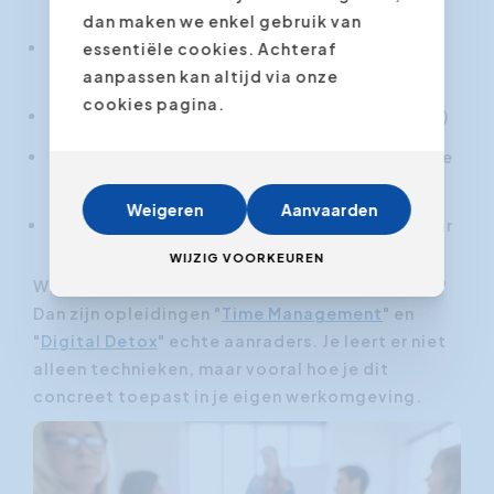
dan maken we enkel gebruik van
Hoe je dopamineverslaving aan je telefoon
essentiële cookies. Achteraf
herkent en doorbreekt
aanpassen kan altijd via onze
cookies pagina.
De kracht van onbereikbaar zijn (ja, dat kan!)
Concrete hacks om digitale overbelasting te
vermijden
Weigeren
Aanvaarden
Hoe je grenzen stelt in een always-on cultuur
WIJZIG VOORKEUREN
Wil je je productiviteit structureel verbeteren?
Dan zijn opleidingen "
Time Management
" en
"
Digital Detox
" echte aanraders. Je leert er niet
alleen technieken, maar vooral hoe je dit
concreet toepast in je eigen werkomgeving.