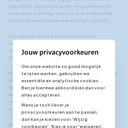
dopamine. Een beloning die verslavend werkt,
maar niets toevoegt aan focus of voldoening.
En voor je weet ben je weer een half uur kwijt...
Een digitaal dieet betekent niet dat je
technologie afzweert, maar dat je weer
controle pakt over wanneer, hoe en waarom je
Jouw privacyvoorkeuren
online bent.
Om onze website zo goed mogelijk
In onze opleiding
Digital Detox voor meer focus
te laten werken, gebruiken we
ontdek je hoe je bewust kunt omgaan met
essentiële en analytische cookies.
digitale prikkels. Je leert hoe je je schermtijd
Ben je hiermee akkoord kies dan voor
drastisch vermindert zonder productiviteit te
alles accepteren.
verliezen, en hoe je grip krijgt op je mentale
Wens je toch liever je
energie.
privacyvoorkeuren aan te passen,
dan kan je kiezen voor 'Wijzig
Dit komt onder meer aan bod:
voorkeuren'. Kies je voor 'weigeren',