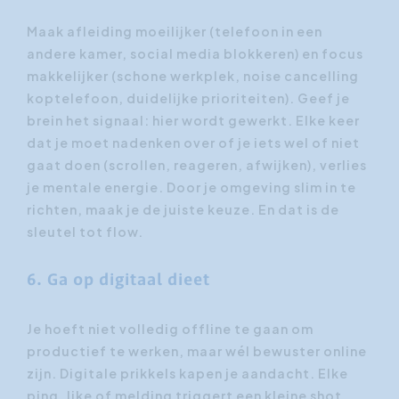
Maak afleiding moeilijker (telefoon in een
andere kamer, social media blokkeren) en focus
makkelijker (schone werkplek, noise cancelling
koptelefoon, duidelijke prioriteiten). Geef je
brein het signaal: hier wordt gewerkt. Elke keer
dat je moet nadenken over of je iets wel of niet
gaat doen (scrollen, reageren, afwijken), verlies
je mentale energie. Door je omgeving slim in te
richten, maak je de juiste keuze. En dat is de
sleutel tot flow.
6. Ga op digitaal dieet
Je hoeft niet volledig offline te gaan om
productief te werken, maar wél bewuster online
zijn. Digitale prikkels kapen je aandacht. Elke
ping, like of melding triggert een kleine shot