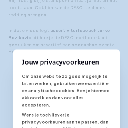
Blijf rustig bij je standpunt en laat je niet uit het
lood slaan. Ook hier kan de DESC-techniek
redding brengen.
In deze video legt
assertiviteitscoach Jerko
Bozikovic
uit hoe je de DESC-methode kunt
gebruiken om assertief een boodschap over te
brengen.
Jouw privacyvoorkeuren
Om onze website zo goed mogelijk te
laten werken, gebruiken we essentiële
en analytische cookies. Ben je hiermee
akkoord kies dan voor alles
accepteren.
Wens je toch liever je
privacyvoorkeuren aan te passen, dan