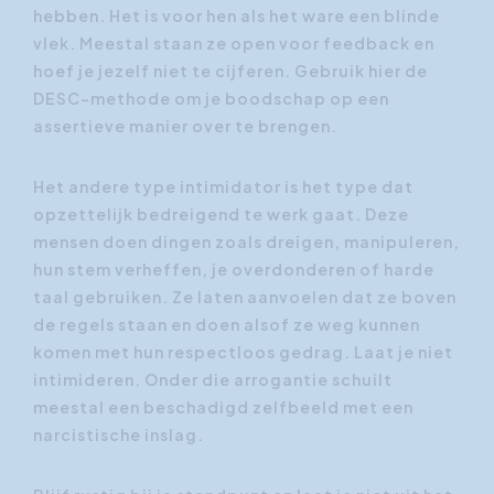
hebben. Het is voor hen als het ware een blinde
vlek. Meestal staan ze open voor feedback en
hoef je jezelf niet te cijferen. Gebruik hier de
DESC-methode om je boodschap op een
assertieve manier over te brengen.
Het andere type intimidator is het type dat
opzettelijk bedreigend te werk gaat. Deze
mensen doen dingen zoals dreigen, manipuleren,
hun stem verheffen, je overdonderen of harde
taal gebruiken. Ze laten aanvoelen dat ze boven
de regels staan en doen alsof ze weg kunnen
komen met hun respectloos gedrag. Laat je niet
intimideren. Onder die arrogantie schuilt
meestal een beschadigd zelfbeeld met een
narcistische inslag.