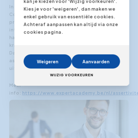
kan je kiezen voor 'Wijzig voorkeuren'.
In de
assertiviteitstraining
"Assertief
Kies je voor 'weigeren', dan maken we
Communiceren" leer je het DESC-model in de
enkel gebruik van essentiële cookies.
praktijk toe te passen. In deze doorgedreven en
Achteraf aanpassen kan altijd via onze
interactieve training krijgt u de nodige tools in
cookies pagina.
handen om zelfbewuster, assertiever en
krachtiger te handelen en te communiceren.
Dankzij een jarenlange ervaring in
assertiviteitstraining bereiken we hierbij
Weigeren
Aanvaarden
uitstekende resultaten.
WIJZIG VOORKEUREN
Meer
info:
https://www.expertacademy.be/nl/assertivit