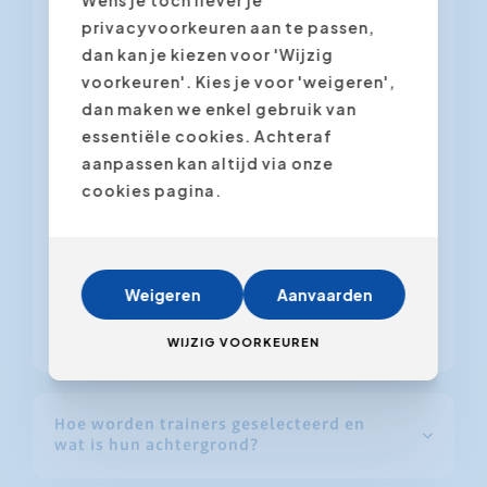
te herhalen.
privacyvoorkeuren aan te passen,
dan kan je kiezen voor 'Wijzig
Follow-up via e-mail of een kort
voorkeuren'. Kies je voor 'weigeren',
coachingsgesprek om vragen te
dan maken we enkel gebruik van
beantwoorden.
essentiële cookies. Achteraf
Online resources en oefeningen voor
aanpassen kan altijd via onze
verdere ontwikkeling.
cookies pagina.
Optionele opvolgcoaching voor extra
begeleiding bij implementatie.
Weigeren
Aanvaarden
Bekijk hier de evaluatie scores van de
meest recente opleidingen
.
WIJZIG VOORKEUREN
Hoe worden trainers geselecteerd en
wat is hun achtergrond?