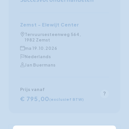
Succesvol onderhandelen
Zemst - Elewijt Center
Tervuursesteenweg 564,
1982 Zemst
ma 19.10.2026
Nederlands
Jan Buermans
Prijs vanaf
€ 795,00
(exclusief BTW)