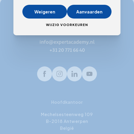
Weigeren
Aanvaarden
info@expertacademy.be
WIJZIG VOORKEUREN
+32 3 235 32 49
info@expertacademy.nl
+31 20 771 66 40
Facebook
Instagram
LinkedIn
Youtube
Hoofdkantoor
Mechelsesteenweg 109
B-2018 Antwerpen
België