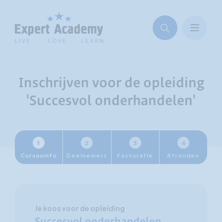
Inschrijven voor de opleiding
'Succesvol onderhandelen'
1
2
3
4
Cursusinfo
Deelnemers
Facturatie
Afronden
Je koos voor de opleiding