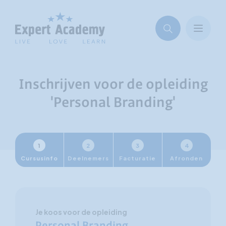
Inschrijven voor de opleiding
'Personal Branding'
1
2
3
4
Cursusinfo
Deelnemers
Facturatie
Afronden
Je koos voor de opleiding