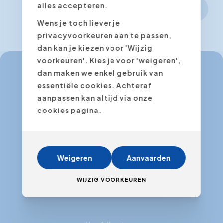
alles accepteren.
Volgende stap
Wens je toch liever je
privacyvoorkeuren aan te passen,
dan kan je kiezen voor 'Wijzig
voorkeuren'. Kies je voor 'weigeren',
dan maken we enkel gebruik van
essentiële cookies. Achteraf
info@expertacademy.be
aanpassen kan altijd via onze
+32 3 235 32 49
cookies pagina.
info@expertacademy.nl
+31 20 771 66 40
Weigeren
Aanvaarden
WIJZIG VOORKEUREN
Facebook
Instagram
LinkedIn
Youtube