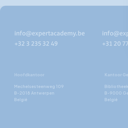
info@expertacademy.be
info@ex
+32 3 235 32 49
+31 20 7
Hoofdkantoor
Kantoor G
Mechelsesteenweg 109
Bibliothee
B-2018 Antwerpen
B-9000 G
België
België