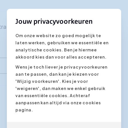
Klantgerichtheid
Social Media Training
Jouw privacyvoorkeuren
iatraining - Omgaan met de pers"
HR opleidingen
Om onze website zo goed mogelijk te
laten werken, gebruiken we essentiële en
analytische cookies. Ben je hiermee
akkoord kies dan voor alles accepteren.
Wens je toch liever je privacyvoorkeuren
aan te passen, dan kan je kiezen voor
'Wijzig voorkeuren'. Kies je voor
'weigeren', dan maken we enkel gebruik
van essentiële cookies. Achteraf
aanpassen kan altijd via onze cookies
Volgende stap
pagina.