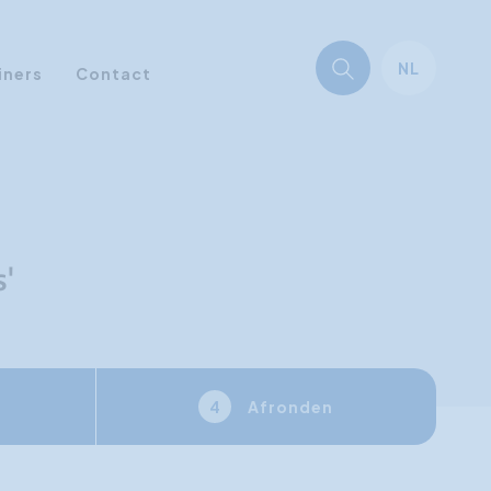
NL
iners
Contact
s'
Afronden
4