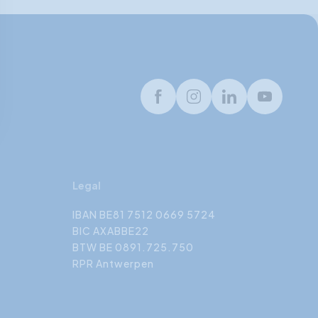
Facebook
Instagram
LinkedIn
Youtube
Legal
IBAN BE81 7512 0669 5724
BIC AXABBE22
BTW BE 0891.725.750
RPR Antwerpen