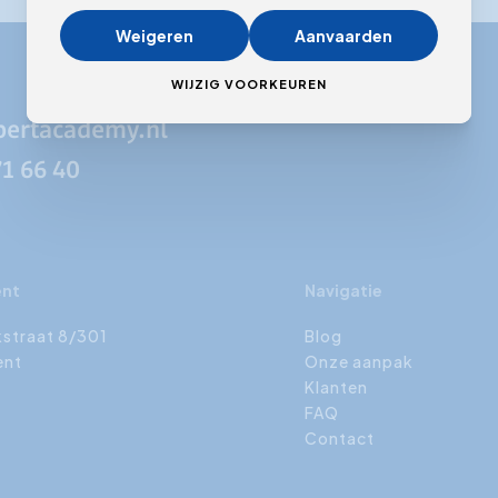
Weigeren
Aanvaarden
WIJZIG VOORKEUREN
pertacademy.nl
71 66 40
ent
Navigatie
kstraat 8/301
Blog
ent
Onze aanpak
Klanten
FAQ
Contact