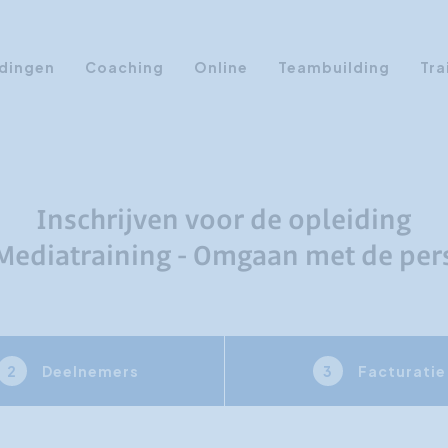
dingen
Coaching
Online
Teambuilding
Tra
Persoonlijke Ontwikkeling
Communicatie opleidingen
Sales Training
Inschrijven voor de opleiding
Leiderschap Training
Mediatraining - Omgaan met de per
Assertiviteit cursus
AI opleidingen
Presentatietraining
Deelnemers
Facturatie
2
3
Timemanagement
Persoonlijkheidsprofielen
Management Training