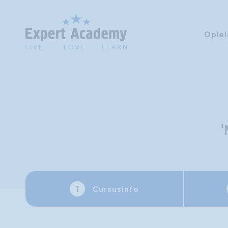
Oplei
'
Cursusinfo
1