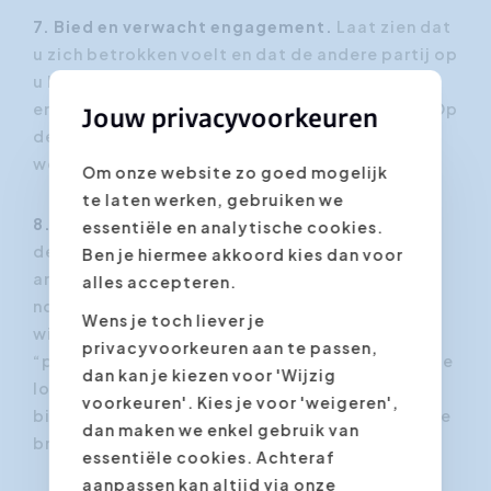
7. Bied en verwacht engagement.
Laat zien dat
u zich betrokken voelt en dat de andere partij op
u kan rekenen. Verwacht ook hetzelfde
engagement van uw onderhandelingspartner. Op
Jouw privacyvoorkeuren
deze manier kunnen stevige deals gesloten
worden.
Om onze website zo goed mogelijk
te laten werken, gebruiken we
8. Laat u niet beïnvloeden door problemen.
In
essentiële en analytische cookies.
de meeste onderhandelingen, probeert de
Ben je hiermee akkoord kies dan voor
andere partij alle mogelijke redenen op te
alles accepteren.
noemen waarom ze u niet kunnen geven wat u
Wens je toch liever je
wilt. Laat u niet platwalsen door al die
privacyvoorkeuren aan te passen,
“problemen”. Probeer ze in plaats daarvan op te
dan kan je kiezen voor 'Wijzig
lossen. Als hun "budget" te laag is,
voorkeuren'. Kies je voor 'weigeren',
bijvoorbeeld, misschien zijn er misschien andere
dan maken we enkel gebruik van
bronnen om aan de nodige middelen te komen.
essentiële cookies. Achteraf
aanpassen kan altijd via onze