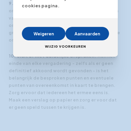
9. Blijf bij je principes.
Als individu en
cookies pagina.
onderhandelaar, hebt u waarschijnlijk een reeks
van leidende principes - waarden u niet wilt
ondermijnen. Als de onderhandelingen die
grenzen overschrijden, is het misschien beter de
Weigeren
Aanvaarden
onderhandelingen te laten voor wat ze zijn.
WIJZIG VOORKEUREN
10. Sluit af met duidelijke afspraken.
Aan het
einde van elke vergadering - zelfs als er geen
definitief akkoord wordt gevonden – is het
belangrijk de besproken punten en eventuele
punten van overeenkomst in kaart te brengen.
Zorg ervoor dat iedereen het ermee eens is.
Maak een verslag op papier en zorg er voor dat
er geen speld tussen te krijgen is.