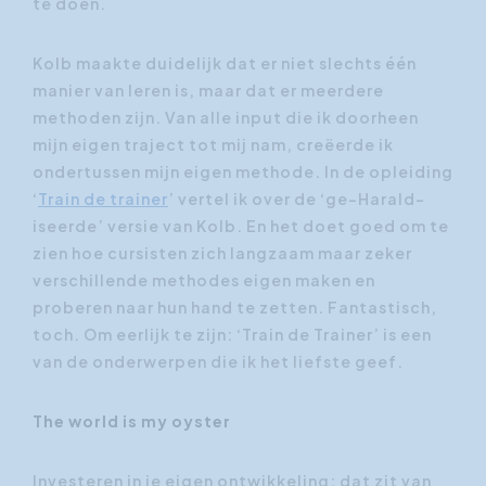
te doen.
Kolb maakte duidelijk dat er niet slechts één
manier van leren is, maar dat er meerdere
methoden zijn. Van alle input die ik doorheen
mijn eigen traject tot mij nam, creëerde ik
ondertussen mijn eigen methode. In de opleiding
‘
Train de trainer
’ vertel ik over de ‘ge-Harald-
iseerde’ versie van Kolb. En het doet goed om te
zien hoe cursisten zich langzaam maar zeker
verschillende methodes eigen maken en
proberen naar hun hand te zetten. Fantastisch,
toch. Om eerlijk te zijn: ‘Train de Trainer’ is een
van de onderwerpen die ik het liefste geef.
The world is my oyster
Investeren in je eigen ontwikkeling: dat zit van