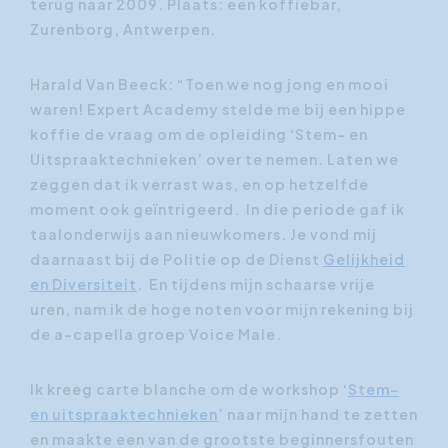
terug naar 2009. Plaats: een koffiebar,
Zurenborg, Antwerpen.
Harald Van Beeck: “Toen we nog jong en mooi
waren! Expert Academy stelde me bij een hippe
koffie de vraag om de opleiding ‘Stem- en
Uitspraaktechnieken’ over te nemen. Laten we
zeggen dat ik verrast was, en op hetzelfde
moment ook geïntrigeerd. In die periode gaf ik
taalonderwijs aan nieuwkomers. Je vond mij
daarnaast bij de Politie op de Dienst
Gelijkheid
en Diversiteit
. En tijdens mijn schaarse vrije
uren, nam ik de hoge noten voor mijn rekening bij
de a-capella groep Voice Male.
Ik kreeg carte blanche om de workshop ‘
Stem-
en uitspraaktechnieken
’ naar mijn hand te zetten
en maakte een van de grootste beginnersfouten