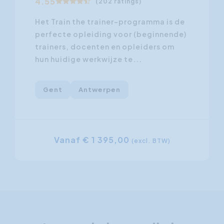
4.55
(202 ratings)
Het Train the trainer-programma is de
perfecte opleiding voor (beginnende)
trainers, docenten en opleiders om
hun huidige werkwijze te...
Gent
Antwerpen
Vanaf € 1 395,00
(excl. BTW)