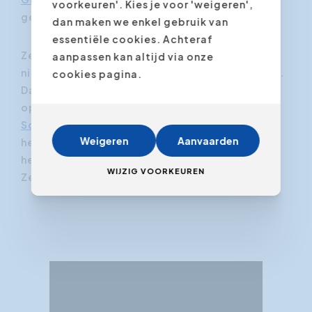
voorkeuren'. Kies je voor 'weigeren',
gemotiveerd.
dan maken we enkel gebruik van
essentiële cookies. Achteraf
Ze volgen uit vrije beweging mijn workshops,
aanpassen kan altijd via onze
niet omdat het een verplichting is van hun baas.
cookies pagina.
Dat ligt wel eens anders bij de schriftelijke
opleidingen (
Klantgericht Schrijven
of
Schriftelijke Verslaggeving
). Maar ook daar is
Weigeren
Aanvaarden
het belangrijk om een positieve uitstraling te
hebben. Enthousiamse voedt enthousiasme.
WIJZIG VOORKEUREN
Zeker weten.