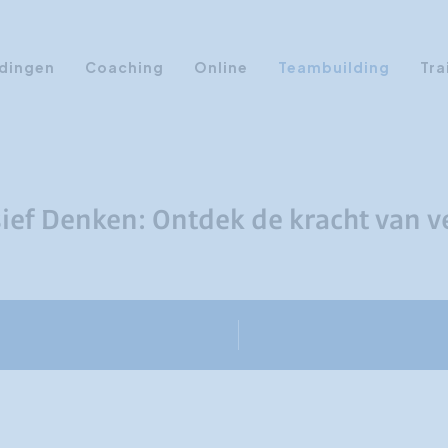
dingen
Coaching
Online
Teambuilding
Tra
Persoonlijke Ontwikkeling
Communicatie opleidingen
Sales Training
ief Denken: Ontdek de kracht van v
Leiderschap Training
Assertiviteit cursus
AI opleidingen
Presentatietraining
Timemanagement
Persoonlijkheidsprofielen
Management Training