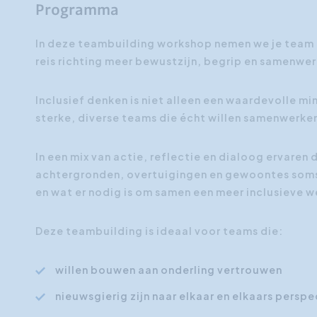
Programma
In deze teambuilding workshop nemen we je team
reis richting meer bewustzijn, begrip en samenwer
Inclusief denken is niet alleen een waardevolle mi
sterke, diverse teams die écht willen samenwerke
In een mix van actie, reflectie en dialoog ervaren
achtergronden, overtuigingen en gewoontes soms
en wat er nodig is om samen een meer inclusieve 
Deze teambuilding is ideaal voor teams die:
willen bouwen aan onderling vertrouwen
nieuwsgierig zijn naar elkaar en elkaars persp