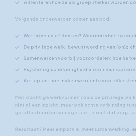
willen leren hoe ze als groep sterker worden do
Volgende onderwerpen komen aan bod:
Wat is inclusief denken? Waarom is het zo cru
De privilege walk: bewustwording van (on)zich
Samenwerken voorbij vooroordelen: hoe herken 
Psychologische veiligheid en communicatie in
Actieplan: hoe maken we ruimte voor élke ste
Met krachtige werkvormen zoals de privilege walk
niet alleen inzicht, maar ook echte verbinding tu
gereflecteerd en soms geraakt en net dat zorgt 
Resultaat? Meer empathie, meer samenwerking, en