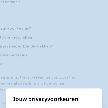
or verschil
ciaal voor teams?
tbare verschillen
je je eigen blinde vlekken?
 diverse teams
m?
 en interactieve oefeningen ontstaat er
ssen teamleden. Er wordt gelachen,
voor duurzame impact.
Jouw privacyvoorkeuren
 een team dat de kracht van verschil écht weet