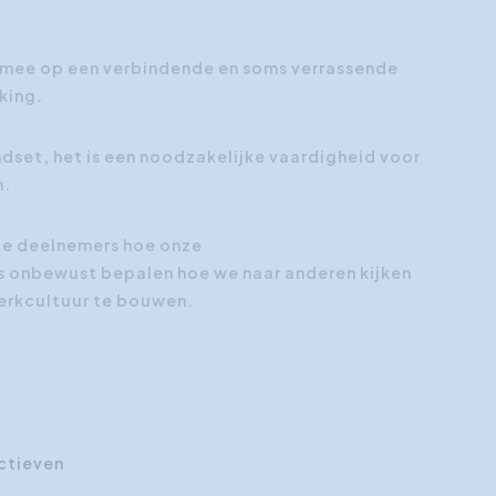
Klantgerichtheid
 mee op een verbindende en soms verrassende
Social Media Training
king.
HR opleidingen
ndset, het is een noodzakelijke vaardigheid voor
n.
 de deelnemers hoe onze
 onbewust bepalen hoe we naar anderen kijken
werkcultuur te bouwen.
ectieven