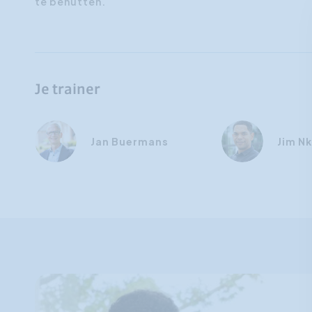
te benutten.
Je trainer
Jan Buermans
Jim N