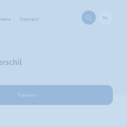
NL
iners
Contact
erschil
Trainers