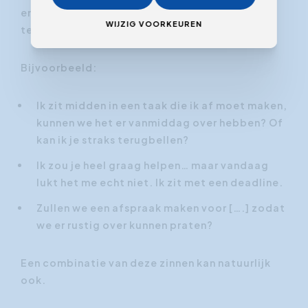
en verzoeken van mensen waar je moeilijk nee
WIJZIG VOORKEUREN
tegen kan zeggen.
Bijvoorbeeld:
Ik zit midden in een taak die ik af moet maken,
kunnen we het er vanmiddag over hebben? Of
kan ik je straks terugbellen?
Ik zou je heel graag helpen… maar vandaag
lukt het me echt niet. Ik zit met een deadline.
Zullen we een afspraak maken voor [….] zodat
we er rustig over kunnen praten?
Een combinatie van deze zinnen kan natuurlijk
ook.