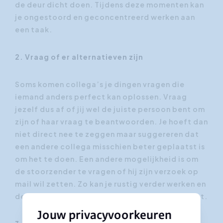
de deur dicht doen. Tijdens deze momenten kan
je ongestoord en geconcentreerd werken aan
een taak.
2. Vraag of er alternatieven zijn
Soms komen collega’s je dingen vragen die
iemand anders perfect kan oplossen. Vraag
jezelf dus af of jij wel de juiste persoon bent om
zijn of haar vraag te beantwoorden. Je hoeft dan
niet direct nee te zeggen maar suggereren dat
een andere collega misschien beter geplaatst is
om het te doen. Een andere mogelijkheid is om
de stoorzender te vragen of hij zijn verzoek op
mail wil zetten. Zo kan je rustig verder werken en
de mail behandelen wanneer het je best uitkomt.
Jouw privacyvoorkeuren