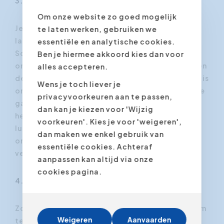
3. Ontmoedig langdradige collega’s
Om onze website zo goed mogelijk
Je kent het ongetwijfeld: je collega komt bij je
te laten werken, gebruiken we
langs en begint een heel verhaal te vertellen.
essentiële en analytische cookies.
Soms is het lastig of komt het onbeschoft over
Ben je hiermee akkoord kies dan voor
om iemand te onderbreken, maar je hebt wel een
alles accepteren.
deadline en je werk blijft liggen. Een goede tip is
Wens je toch liever je
om recht te staan of op de rand van je bureau te
privacyvoorkeuren aan te passen,
gaan zitten als een soort barrière. Als dit niet
dan kan je kiezen voor 'Wijzig
helpt, wandel dan rustig terwijl je vriendelijk
voorkeuren'. Kies je voor 'weigeren',
luistert richting toiletten. Uw collega zal
dan maken we enkel gebruik van
ongetwijfeld begrijpen dat jouw boodschap
essentiële cookies. Achteraf
veel dringender is dan de zijne!
aanpassen kan altijd via onze
cookies pagina.
4. Oefen een paar handige exit-zinnen
Zorg voor een paar handige standaardzinnen om
Weigeren
Aanvaarden
te reageren op niet-dringende onderbrekingen