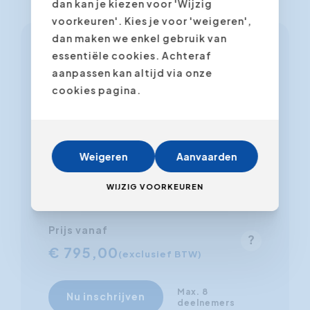
dan kan je kiezen voor 'Wijzig
voorkeuren'. Kies je voor 'weigeren',
dan maken we enkel gebruik van
essentiële cookies. Achteraf
Antwerpen - Expert
aanpassen kan altijd via onze
Academy
cookies pagina.
Mechelsesteenweg 109, 2018
Antwerpen
vr 18.09.2026 (09u00 tot 17u00)
Weigeren
Aanvaarden
Nederlands
WIJZIG VOORKEUREN
Ellen Dierckx
Prijs vanaf
€ 795,00
(exclusief BTW)
Max. 8
Nu inschrijven
deelnemers