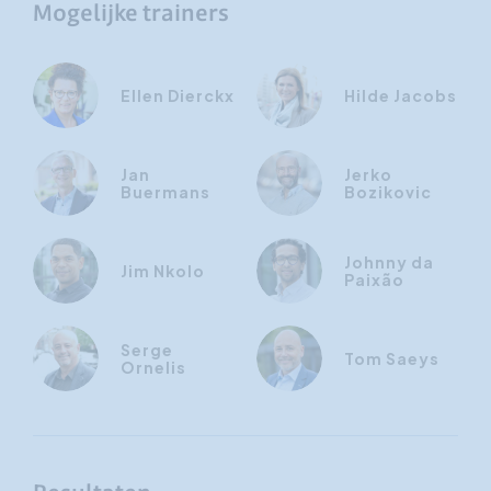
Mogelijke trainers
Ellen Dierckx
Hilde Jacobs
Jan
Jerko
Buermans
Bozikovic
Johnny da
Jim Nkolo
Paixão
Serge
Tom Saeys
Ornelis