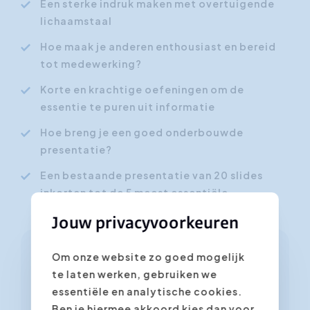
Een sterke indruk maken met overtuigende
lichaamstaal
Hoe maak je anderen enthousiast en bereid
tot medewerking?
Korte en krachtige oefeningen om de
essentie te puren uit informatie
Hoe breng je een goed onderbouwde
presentatie?
Een bestaande presentatie van 20 slides
inkorten tot de 5 meest essentiële
Jouw privacyvoorkeuren
Om onze website zo goed mogelijk
Elevator Pitch. Zeg meer met
te laten werken, gebruiken we
minder woorden
essentiële en analytische cookies.
Ben je hiermee akkoord kies dan voor