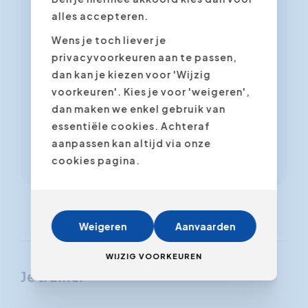
alles accepteren.
vanaf 90 minuten
Wens je toch liever je
NL
FR
EN
privacyvoorkeuren aan te passen,
dan kan je kiezen voor 'Wijzig
7 - 30 deelnemers
voorkeuren'. Kies je voor 'weigeren',
dan maken we enkel gebruik van
essentiële cookies. Achteraf
Meer informatie
aanpassen kan altijd via onze
cookies pagina.
Weigeren
Aanvaarden
WIJZIG VOORKEUREN
Je trainer