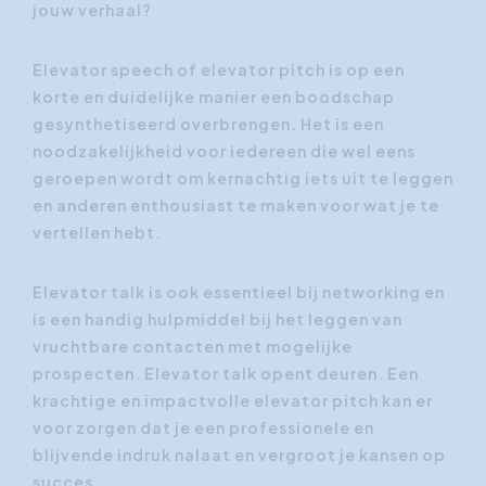
jouw verhaal?
Elevator speech of elevator pitch is op een
korte en duidelijke manier een boodschap
gesynthetiseerd overbrengen. Het is een
noodzakelijkheid voor iedereen die wel eens
geroepen wordt om kernachtig iets uit te leggen
en anderen enthousiast te maken voor wat je te
vertellen hebt.
Elevator talk is ook essentieel bij networking en
is een handig hulpmiddel bij het leggen van
vruchtbare contacten met mogelijke
prospecten. Elevator talk opent deuren. Een
krachtige en impactvolle elevator pitch kan er
voor zorgen dat je een professionele en
blijvende indruk nalaat en vergroot je kansen op
succes.