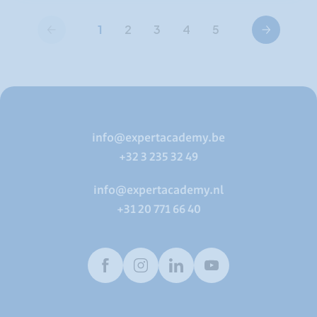
Vorige
Volgende
1
2
3
4
5
info@expertacademy.be
+32 3 235 32 49
info@expertacademy.nl
+31 20 771 66 40
Facebook
Instagram
LinkedIn
Youtube