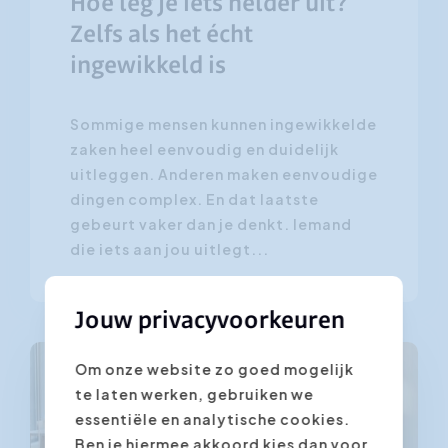
Hoe leg je iets helder uit?
Zelfs als het écht
ingewikkeld is
Sommige mensen kunnen ingewikkelde
zaken heel eenvoudig en duidelijk
uitleggen. Anderen maken eenvoudige
dingen complex. En dat laatste
gebeurt vaker dan je denkt. Iemand
die iets aan jou uitlegt...
Jouw privacyvoorkeuren
Om onze website zo goed mogelijk
coachend leidinggeven
te laten werken, gebruiken we
essentiële en analytische cookies.
Ben je hiermee akkoord kies dan voor