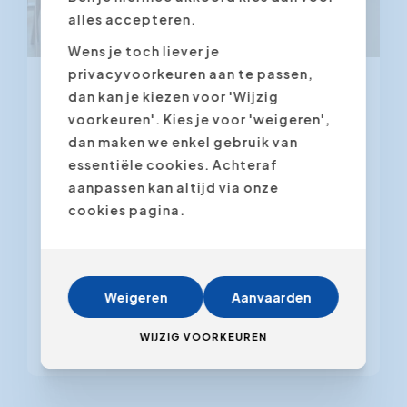
alles accepteren.
Wens je toch liever je
privacyvoorkeuren aan te passen,
dan kan je kiezen voor 'Wijzig
9 juni 2026
voorkeuren'. Kies je voor 'weigeren',
Coachend leidinggeven: 7
dan maken we enkel gebruik van
herkenbare situaties
essentiële cookies. Achteraf
aanpassen kan altijd via onze
cookies pagina.
Coachend leidinggeven klinkt goed
op papier. Meer eigenaarschap, meer
groei, minder brandjes blussen. Maar
wat doe je er concreet mee op een
Weigeren
Aanvaarden
dinsdagochtend, als er iemand voor je
bureau staat met...
WIJZIG VOORKEUREN