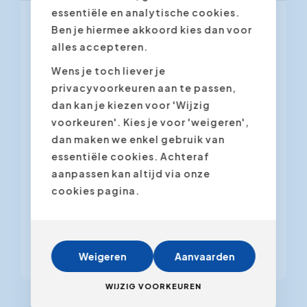
essentiële en analytische cookies.
Ben je hiermee akkoord kies dan voor
10 maart 2025
alles accepteren.
Wat je moet weten over AI:
Wens je toch liever je
5 inzichten die het verschil
privacyvoorkeuren aan te passen,
maken
dan kan je kiezen voor 'Wijzig
voorkeuren'. Kies je voor 'weigeren',
dan maken we enkel gebruik van
Wat AI allemaal kan is
essentiële cookies. Achteraf
verbazingwekkend. Maar je moet er
aanpassen kan altijd via onze
niet blindelings op vertrouwen. Door
cookies pagina.
AI-gegenereerde teksten zonder
controle online zetten, chatbots
gebruiken om klanten te woord te
staan...
Weigeren
Aanvaarden
WIJZIG VOORKEUREN