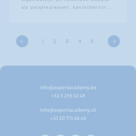
als ‘people pleasen’, kan leiden tot...
Vorige
Volgende
1
2
3
4
5
info@expertacademy.be
+32 3 235 32 49
info@expertacademy.nl
+31 20 771 66 40