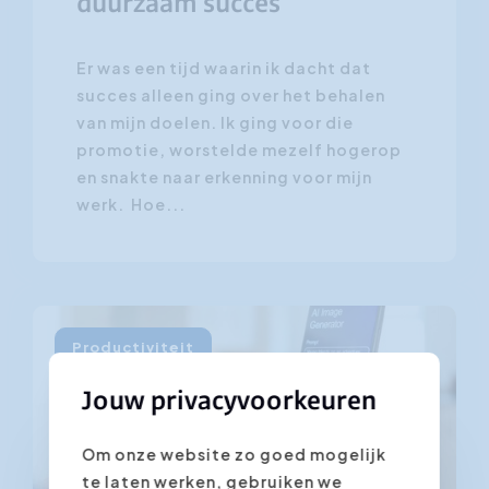
duurzaam succes
Er was een tijd waarin ik dacht dat
succes alleen ging over het behalen
van mijn doelen. Ik ging voor die
promotie, worstelde mezelf hogerop
en snakte naar erkenning voor mijn
werk. Hoe...
Productiviteit
Jouw privacyvoorkeuren
Om onze website zo goed mogelijk
te laten werken, gebruiken we