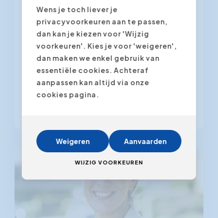
Wens je toch liever je
effectieve communicatie
privacyvoorkeuren aan te passen,
dan kan je kiezen voor 'Wijzig
Zonder feedback geen verbetering.
voorkeuren'. Kies je voor 'weigeren',
Toch? Mooi in theorie, maar in de
dan maken we enkel gebruik van
praktijk blijft het wel torenhoge
essentiële cookies. Achteraf
uitdaging. Denk maar aan verkeerde
aanpassen kan altijd via onze
interpretaties, schuldgevoelens,
cookies pagina.
ontgoocheling,...
Weigeren
Aanvaarden
WIJZIG VOORKEUREN
Train de Trainer