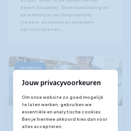
acteur” is het 10 de handboek van
Expert Academy. Deze handleiding wil
de werkwijze van (beginnende)
trainers, docenten en opleiders
optimaliseren en...
feedback
Jouw privacyvoorkeuren
Om onze website zo goed mogelijk
te laten werken, gebruiken we
essentiële en analytische cookies.
Ben je hiermee akkoord kies dan voor
8 januari 2024
alles accepteren.
Feedback als basis voor