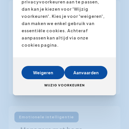
privacyvoorkeuren aan te passen,
dan kan je kiezen voor 'Wijzig
Presentatietechnieken
17 september 2010
voorkeuren'. Kies je voor 'weigeren',
dan maken we enkel gebruik van
Hoe geef je een goede
essentiële cookies. Achteraf
PowerPoint presentatie?
aanpassen kan altijd via onze
cookies pagina.
Erger je je ook wel eens aan saaie
PowerPoint presentaties met slechte
grafieken, onleesbare slides en een
ongeïnspireerde spreker? Lees hier
Weigeren
Aanvaarden
hoe het beter kan.
WIJZIG VOORKEUREN
Emotionele intelligentie
28 mei 2010