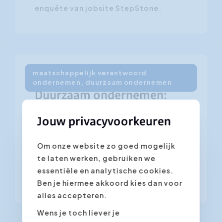
enquête van jobsite StepStone.
maatschappelijk verantwoord
15 maart 2011
ondernemen, duurzaam ondernemen
Duurzaam ondernemen:
hype of hit?
Jouw privacyvoorkeuren
Er wordt veel over gepraat, maar wat
Om onze website zo goed mogelijk
houdt duurzaam ondernemen eigenlijk
te laten werken, gebruiken we
in? Wat zijn de voordelen er van en hoe
essentiële en analytische cookies.
pas je het toe?
Ben je hiermee akkoord kies dan voor
alles accepteren.
Wens je toch liever je