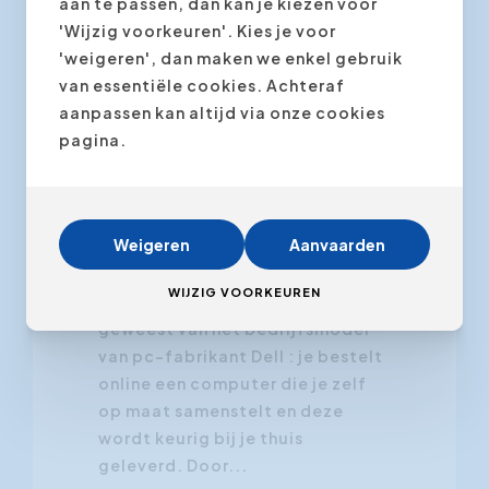
aan te passen, dan kan je kiezen voor
'Wijzig voorkeuren'. Kies je voor
'weigeren', dan maken we enkel gebruik
van essentiële cookies. Achteraf
aanpassen kan altijd via onze cookies
23 maart 2012
pagina.
Succesvolle bedrijven
investeren in tevreden
klanten
Weigeren
Aanvaarden
WIJZIG VOORKEUREN
Ik ben jarenlang grote fan
geweest van het bedrijfsmodel
van pc-fabrikant Dell : je bestelt
online een computer die je zelf
op maat samenstelt en deze
wordt keurig bij je thuis
geleverd. Door...