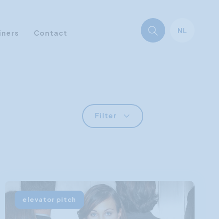
NL
iners
Contact
Filter
elevator pitch