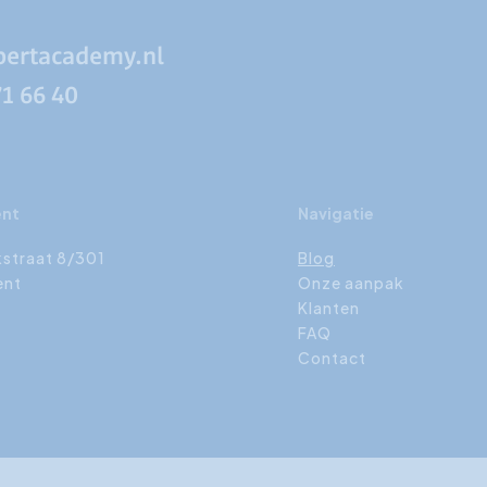
pertacademy.nl
71 66 40
ent
Navigatie
kstraat 8/301
Blog
ent
Onze aanpak
Klanten
FAQ
Contact