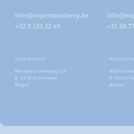
info@expertacademy.be
info@ex
+32 3 235 32 49
+31 20 7
Hoofdkantoor
Kantoor G
Mechelsesteenweg 109
Bibliothee
B-2018 Antwerpen
B-9000 G
België
België