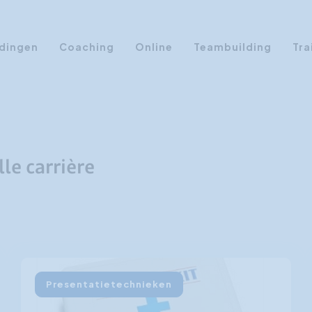
dingen
Coaching
Online
Teambuilding
Tra
Persoonlijke Ontwikkeling
Communicatie opleidingen
Sales Training
le carrière
Leiderschap Training
Assertiviteit cursus
AI opleidingen
Presentatietraining
Timemanagement
Presentatietechnieken
Persoonlijkheidsprofielen
Management Training