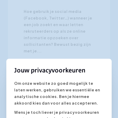
Hoe gebruik je social media
(Facebook, Twitter…) wanneer je
een job zoekt en waar letten
rekruteerders op als ze online
informatie opzoeken over
sollicitanten? Bewust bezig zijn
met je...
Jouw privacyvoorkeuren
Om onze website zo goed mogelijk te
laten werken, gebruiken we essentiële en
analytische cookies. Ben je hiermee
Klantvriendelijkheid
akkoord kies dan voor alles accepteren.
Wens je toch liever je privacyvoorkeuren