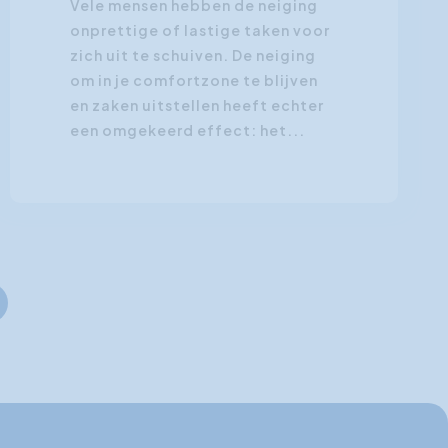
Vele mensen hebben de neiging
onprettige of lastige taken voor
zich uit te schuiven. De neiging
om in je comfortzone te blijven
en zaken uitstellen heeft echter
een omgekeerd effect: het...
nde