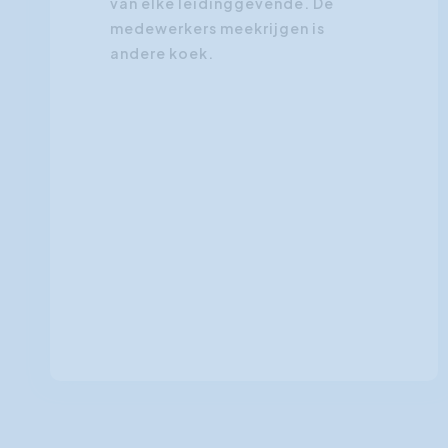
van elke leidinggevende. De
medewerkers meekrijgen is
andere koek.