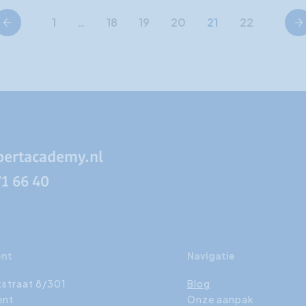
orige
Volge
1
…
18
19
20
21
22
pertacademy.nl
71 66 40
ent
Navigatie
kstraat 8/301
Blog
ent
Onze aanpak