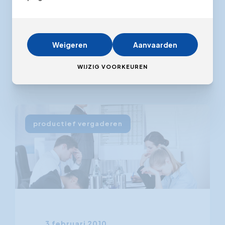
spreker? Lees hier hoe het beter
kan.
Weigeren
Aanvaarden
WIJZIG VOORKEUREN
productief vergaderen
3 februari 2010