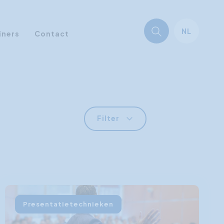
NL
iners
Contact
Filter
Presentatietechnieken