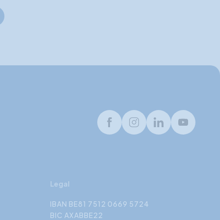
nde
Facebook
Instagram
LinkedIn
Youtube
Legal
IBAN BE81 7512 0669 5724
BIC AXABBE22