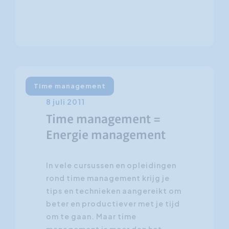
Time management
8 juli 2011
Time management =
Energie management
In vele cursussen en opleidingen
rond time management krijg je
tips en technieken aangereikt om
beter en productiever met je tijd
om te gaan. Maar time
management is meer dan het