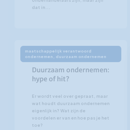
dat in...
maatschappelijk verantwoord
ondernemen, duurzaam ondernemen
15 maart 2011
Duurzaam ondernemen:
hype of hit?
Er wordt veel over gepraat, maar
wat houdt duurzaam ondernemen
eigenlijk in? Wat zijn de
voordelen er van en hoe pas je het
toe?