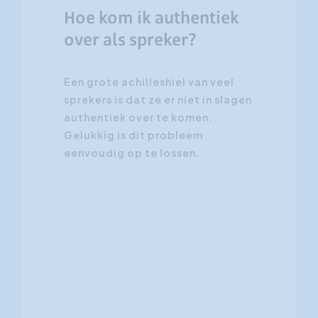
Hoe kom ik authentiek
Klantgerichtheid
over als spreker?
Social Media Training
HR opleidingen
Een grote achilleshiel van veel
sprekers is dat ze er niet in slagen
authentiek over te komen.
Gelukkig is dit probleem
eenvoudig op te lossen.