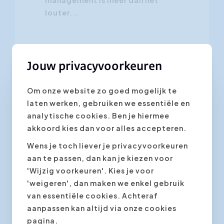
louter...
Jouw privacyvoorkeuren
Presentatietechnieken
Om onze website zo goed mogelijk te
laten werken, gebruiken we essentiële en
17 september 2010
analytische cookies. Ben je hiermee
Hoe geef je een goede
akkoord kies dan voor alles accepteren.
PowerPoint
Wens je toch liever je privacyvoorkeuren
presentatie?
aan te passen, dan kan je kiezen voor
'Wijzig voorkeuren'. Kies je voor
Erger je je ook wel eens aan saaie
'weigeren', dan maken we enkel gebruik
PowerPoint presentaties met
van essentiële cookies. Achteraf
slechte grafieken, onleesbare
aanpassen kan altijd via onze cookies
slides en een ongeïnspireerde
pagina.