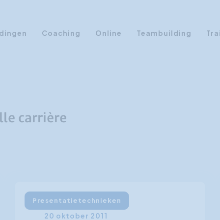
dingen
Coaching
Online
Teambuilding
Tra
Persoonlijke Ontwikkeling
Communicatie opleidingen
Sales Training
le carrière
Leiderschap Training
Assertiviteit cursus
AI opleidingen
Presentatietraining
Timemanagement
Presentatietechnieken
Persoonlijkheidsprofielen
20 oktober 2011
Management Training