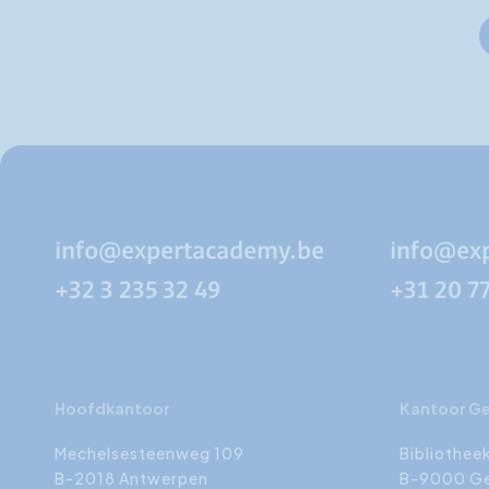
V
info@expertacademy.be
info@ex
+32 3 235 32 49
+31 20 7
Hoofdkantoor
Kantoor G
Mechelsesteenweg 109
Bibliothee
B-2018 Antwerpen
B-9000 G