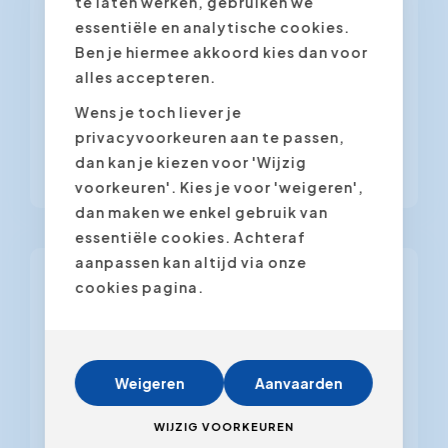
te laten werken, gebruiken we
essentiële en analytische cookies.
Personal Coaching is een vorm van
Ben je hiermee akkoord kies dan voor
individuele begeleiding die gericht is
alles accepteren.
op het verhogen van de persoonlijke
effectiviteit en het bereiken van
Wens je toch liever je
professionele doelstellingen. Het
privacyvoorkeuren aan te passen,
rendement van...
dan kan je kiezen voor 'Wijzig
voorkeuren'. Kies je voor 'weigeren',
dan maken we enkel gebruik van
essentiële cookies. Achteraf
aanpassen kan altijd via onze
Time management
cookies pagina.
25 oktober 2006
Plan niet te veel
Weigeren
Aanvaarden
Time mangement: Beter 1 ding te doen
dan 10 van plan te zijn. Mijn cursussen,
WIJZIG VOORKEUREN
workshops en trainingen sluit ik altijd