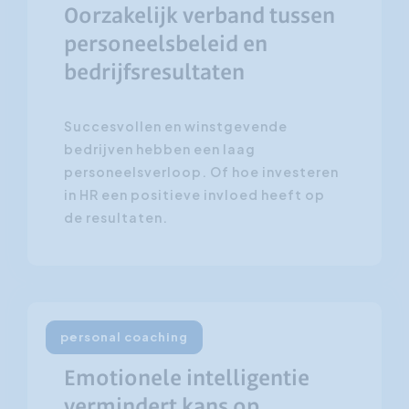
Oorzakelijk verband tussen
personeelsbeleid en
bedrijfsresultaten
Succesvollen en winstgevende
bedrijven hebben een laag
personeelsverloop. Of hoe investeren
in HR een positieve invloed heeft op
de resultaten.
personal coaching
17 februari 2009
Emotionele intelligentie
vermindert kans op