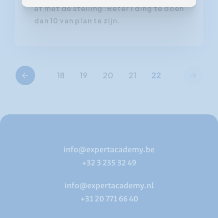
af met de stelling: Beter 1 ding te doen
dan 10 van plan te zijn.
Vorige
Volgende
18
19
20
21
22
info@expertacademy.be
+32 3 235 32 49
info@expertacademy.nl
+31 20 771 66 40