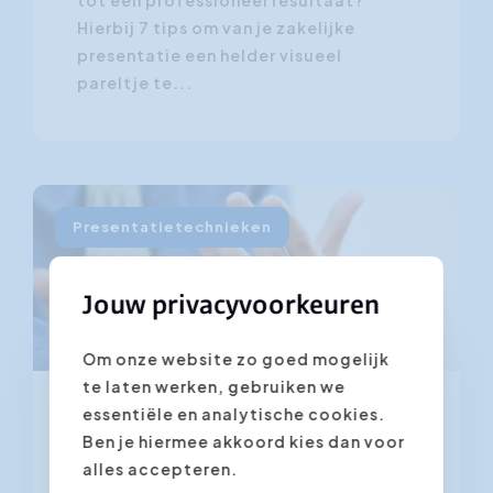
tot een professioneel resultaat?
Hierbij 7 tips om van je zakelijke
presentatie een helder visueel
pareltje te...
Presentatietechnieken
Jouw privacyvoorkeuren
Om onze website zo goed mogelijk
te laten werken, gebruiken we
essentiële en analytische cookies.
5 april 2016
Ben je hiermee akkoord kies dan voor
Overtuigend presenteren?
alles accepteren.