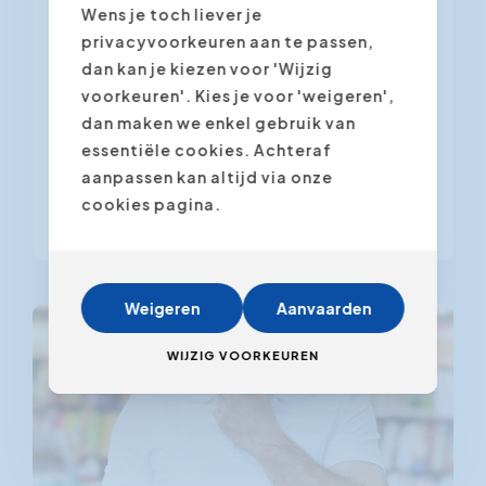
Gebruik je body language
Wens je toch liever je
privacyvoorkeuren aan te passen,
Je lichaamstaal zegt vaak meer dan de
dan kan je kiezen voor 'Wijzig
woorden die je spreekt. Wist je dat
voorkeuren'. Kies je voor 'weigeren',
meer dan 50% van de impact die je
dan maken we enkel gebruik van
maakt op een publiek gebeurt via je
essentiële cookies. Achteraf
lichaamstaal? Ontdek hoe je een
aanpassen kan altijd via onze
krachtige indruk...
cookies pagina.
Weigeren
Aanvaarden
management boek
WIJZIG VOORKEUREN